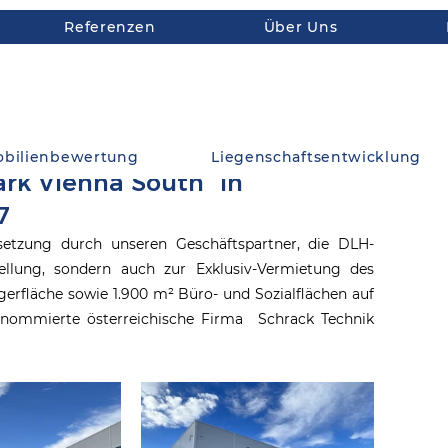
Referenzen
Über Uns
bilienbewertung
Liegenschaftsentwicklung
rk Vienna South“ in
7
setzung durch unseren Geschäftspartner, die DLH-
ellung, sondern auch zur Exklusiv-Vermietung des 
erfläche sowie 1.900 m² Büro- und Sozialflächen auf 
enommierte österreichische Firma  Schrack Technik 