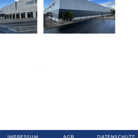
Tel.: +43 1 7157181
office@side-immobilien.at
IMPRESSUM
AGB
DATENSCHUTZ